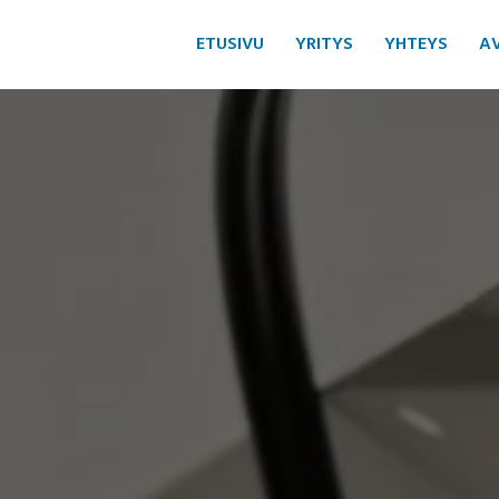
ETUSIVU
YRITYS
YHTEYS
A