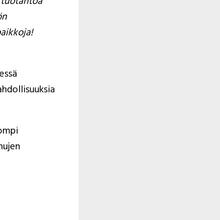
tuotantoa 
n 
paikkoja!
essä 
hdollisuuksia 
ompi 
ujen 