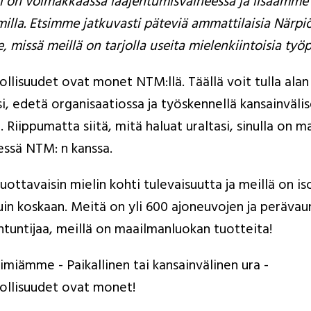
 on voimakkaassa laajentumisvaiheessa ja lisäämme 
amilla. Etsimme jatkuvasti päteviä ammattilaisia Närpiö
 missä meillä on tarjolla useita mielenkiintoisia työ
lisuudet ovat monet NTM:llä. Täällä voit tulla alan 
si, edetä organisaatiossa ja työskennellä kansainvälis
 Riippumatta siitä, mitä haluat uraltasi, sinulla on ma
essä NTM: n kanssa.
ottavaisin mielin kohti tulevaisuutta ja meillä on is
uin koskaan. Meitä on yli 600 ajoneuvojen ja perävaun
ntuntijaa, meillä on maailmanluokan tuotteita!
iimiämme - Paikallinen tai kansainvälinen ura - 
llisuudet ovat monet!