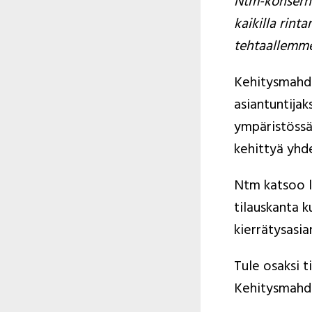
Ntm-konserni
kaikilla rint
tehtaallemme,
Kehitysmahdol
asiantuntijak
ympäristössä.
kehittyä yhd
Ntm katsoo lu
tilauskanta k
kierrätysasia
Tule osaksi t
Kehitysmahdo