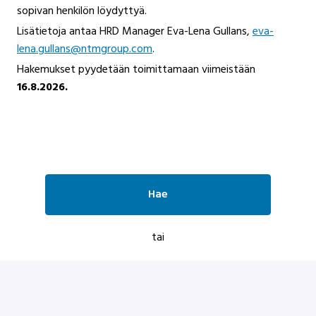
sopivan henkilön löydyttyä.
Lisätietoja antaa HRD Manager Eva-Lena Gullans,
eva-
lena.gullans@ntmgroup.com
.
Hakemukset pyydetään toimittamaan viimeistään
16.8.2026.
Hae
tai
Hae työpaikkaa Indeedillä