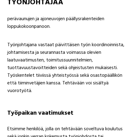
TYÖNJOHTAJAA
perävaunujen ja ajoneuvojen päällysrakenteiden
loppukokoonpanoon.
Työnjohtajana vastaat päivittäisen työn koordinoinnista,
johtamisesta ja seurannasta voimassa olevien
laatuvaatimusten, toimitussuunnitelmien,
tuottavuustavoitteiden sekä ohjeistusten mukaisesti.
Työskentelet tiiviissä yhteistyössä sekä osastopäällikön
että tiiminvetäjien kanssa. Tehtävään voi sisältyä
vuorotyötä.
Työpaikan vaatimukset
Etsimme henkilöä, jolla on tehtävään soveltuva koulutus
sekä jonkin verran kokemusta työnjohdosta tai