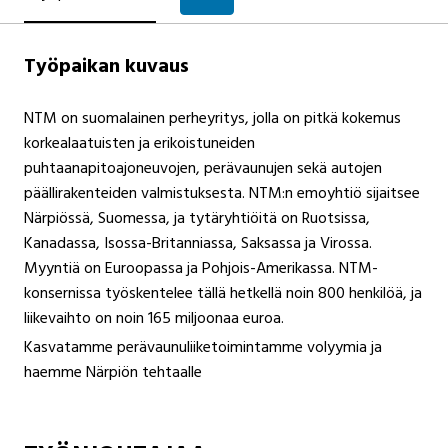
Työpaikan kuvaus
NTM on suomalainen perheyritys, jolla on pitkä kokemus
korkealaatuisten ja erikoistuneiden
puhtaanapitoajoneuvojen, perävaunujen sekä autojen
päällirakenteiden valmistuksesta. NTM:n emoyhtiö sijaitsee
Närpiössä, Suomessa, ja tytäryhtiöitä on Ruotsissa,
Kanadassa, Isossa-Britanniassa, Saksassa ja Virossa.
Myyntiä on Euroopassa ja Pohjois-Amerikassa. NTM-
konsernissa työskentelee tällä hetkellä noin 800 henkilöä, ja
liikevaihto on noin 165 miljoonaa euroa.
Kasvatamme perävaunuliiketoimintamme volyymia ja
haemme Närpiön tehtaalle