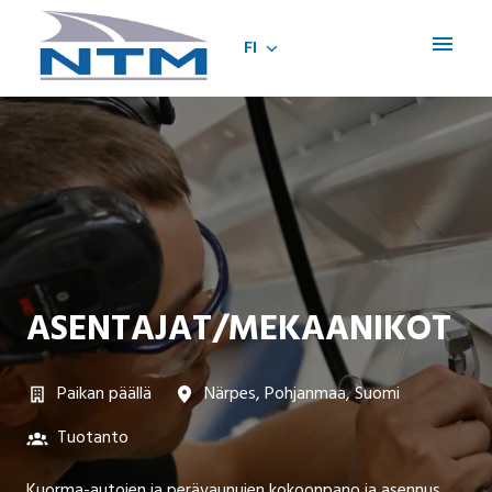
Siirry
sisältöön
FI
Etusivu
ASENTAJAT/MEKAANIKOT
Paikan päällä
Närpes
,
Pohjanmaa
,
Suomi
Tuotanto
Kuorma-autojen ja perävaunujen kokoonpano ja asennus