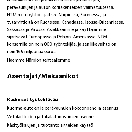
korkealaatuisten ja erikoistuneiden jäteautojen,
perävaunujen ja auton korirakenteiden valmistuksesta.
NTM:n emoyhtiö sijaitsee Närpiössä, Suomessa, ja
tytäryhtiöitä on Ruotsissa, Kanadassa, Isossa-Britanniassa,
Saksassa ja Virossa. Asiakkaamme ja käyttäjämme
sijaitsevat Euroopassa ja Pohjois-Amerikassa. NTM-
konsernilla on noin 800 työntekijää, ja sen liikevaihto on
noin 165 miljoonaa euroa.
Haemme Närpiön tehtaallemme
Asentajat/Mekaanikot
Keskeiset työtehtäväsi
Kuorma-autojen ja perävaunujen kokoonpano ja asennus
Vetolaitteiden ja takalaitanostimien asennus
Käsityökalujen ja tuotantolaitteiden käyttö