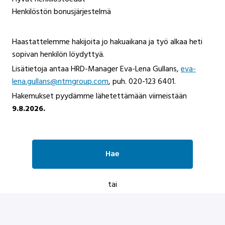
Henkilöstön bonusjärjestelmä
Haastattelemme hakijoita jo hakuaikana ja työ alkaa heti
sopivan henkilön löydyttyä.
Lisätietoja antaa HRD-Manager Eva-Lena Gullans,
eva-
lena.gullans@ntmgroup.com
, puh. 020-123 6401.
Hakemukset pyydämme lähetettämään viimeistään
9.8.2026.
Hae
tai
Hae työpaikkaa Indeedillä