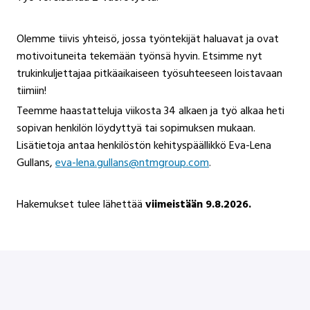
Olemme tiivis yhteisö, jossa työntekijät haluavat ja ovat
motivoituneita tekemään työnsä hyvin. Etsimme nyt
trukinkuljettajaa pitkäaikaiseen työsuhteeseen loistavaan
tiimiin!
Teemme haastatteluja viikosta 34 alkaen ja työ alkaa heti
sopivan henkilön löydyttyä tai sopimuksen mukaan.
Lisätietoja antaa henkilöstön kehityspäällikkö Eva-Lena
Gullans,
eva-lena.gullans@ntmgroup.com
.
Hakemukset tulee lähettää
viimeistään 9.8.2026.
Hae