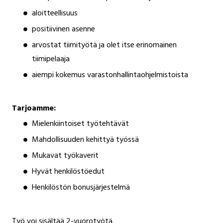
aloitteellisuus
positiivinen asenne
arvostat tiimityötä ja olet itse erinomainen
tiimipelaaja
aiempi kokemus varastonhallintaohjelmistoista
Tarjoamme:
Mielenkiintoiset työtehtävät
Mahdollisuuden kehittyä työssä
Mukavat työkaverit
Hyvät henkilöstöedut
Henkilöstön bonusjärjestelmä
Työ voi sisältää 2-vuorotyötä.