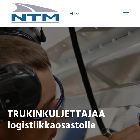
Siirry
sisältöön
FI
Etusivu
TRUKINKULJETTAJAA
logistiikkaosastolle